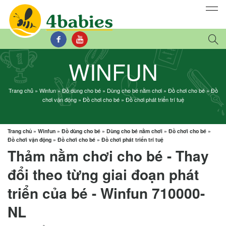
WINFUN
Trang chủ
»
Winfun
»
Đồ dùng cho bé
»
Dùng cho bé nằm chơi
»
Đồ chơi cho bé
»
Đồ
chơi vận động
»
Đồ chơi cho bé
»
Đồ chơi phát triển trí tuệ
Trang chủ
»
Winfun
»
Đồ dùng cho bé
»
Dùng cho bé nằm chơi
»
Đồ chơi cho bé
»
Đồ chơi vận động
»
Đồ chơi cho bé
»
Đồ chơi phát triển trí tuệ
Thảm nằm chơi cho bé - Thay
đổi theo từng giai đoạn phát
triển của bé - Winfun 710000-
NL