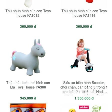
Thú nhún hình cún con Toys
Thú nhún hình cún con Toys
house PA1012
house PA1416
360.000 đ
360.000 đ
Thú nhún bơm hơi hình con
Siêu xe biến hình Scooter,
lừa Toys House PA366
chòi chân, cân bằng 3 trong 1
cho bé từ 1 tới 6 tuổi Nadle
TF3 Joovy CHÍNH HÃNG
345.000 đ
1.350.000 đ