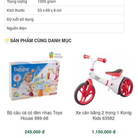
Trọng lượng
1000 gram
Kích thước
53 x 69 x 8 cm
Độ tuổi sử dụng
Nguồn điện
SẢN PHẨM CÙNG DANH MỤC
Bộ câu cá có đèn nhạc Toys
Xe cân bằng 2 trong 1 Konig
House 889-68
Kids 63582
245.000 đ
1.150.000 đ