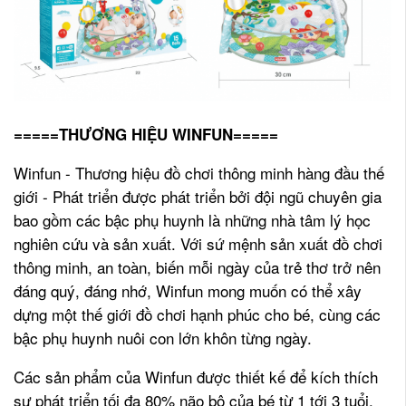
=====THƯƠNG HIỆU WINFUN=====
Winfun - Thương hiệu đồ chơi thông minh hàng đầu thế
giới - Phát triển được phát triển bởi đội ngũ chuyên gia
bao gồm các bậc phụ huynh là những nhà tâm lý học
nghiên cứu và sản xuất. Với sứ mệnh sản xuất đồ chơi
thông minh, an toàn, biến mỗi ngày của trẻ thơ trở nên
đáng quý, đáng nhớ, Winfun mong muốn có thể xây
dựng một thế giới đồ chơi hạnh phúc cho bé, cùng các
bậc phụ huynh nuôi con lớn khôn từng ngày.
Các sản phẩm của Winfun được thiết kế để kích thích
sự phát triển tối đa 80% não bộ của bé từ 1 tới 3 tuổi,