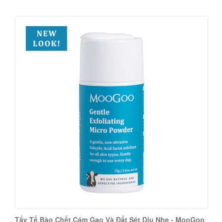
Tẩy Tế Bào Chết Cám Gạo Và Đất Sét Dịu Nhẹ - MooGoo