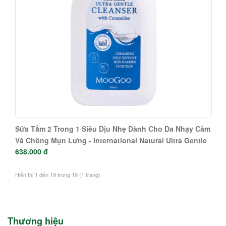
Sữa Tắm 2 Trong 1 Siêu Dịu Nhẹ Dành Cho Da Nhạy Cảm
Và Chồng Mụn Lưng - International Natural Ultra Gentle
638.000 đ
Cleanser With Ceramides 500ml
Hiển thị 1 đến 19 trong 19 (1 trang)
Thương hiệu